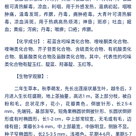
根可清热解毒，凉血，利咽，用于外感发热，温病初起，咽喉
肿痛，温毒发斑，痄腮，丹毒，痈肿疮毒。大青叶可清热解
毒，凉血消斑，用于热病高热烦渴；神昏；斑疹；吐血；衄
血；黄疸；泻痢；丹毒；喉痹；口疮；痄腮。
【化学成分】
：菘蓝含吲哚类化合物、喹唑酮类化合物、
喹啉类化合物、芥子苷类化合物、含硫类化合物、有机酸类化
合物、氨基酸类化合物及甾醇类化合物。其中，代表性的吲哚
类化合物有靛玉红、靛蓝、羟基靛、玉红等。
【生物学观察】
：
二年生草本。秋季萌发，先长出莲座状基生叶，越冬后，3
月进入生长旺盛期，地上茎抽薹，高达1 m，茎上部分枝，被白
粉和毛。总状花序，花小，花瓣黄色，倒披针形，长2.5-4
mm，先端钝，基部渐窄。短角果椭圆状倒披针形、长圆状倒卵
形或有时椭圆形，长1-2 cm，中上部常较宽，无毛或有毛，边
缘有翅；果瓣长3-6 mm，中上部最宽，中脉明显，侧脉不显。
种子窄椭圆形，长2.5-3.5 mm，浅褐色。花期4-6月，果期5-7