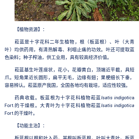
【植物资源】
：
菘蓝是十字花科二年生植物，根（板蓝根）、叶（大青
叶）均供药用，有清热解毒、利咽止痛的功效。叶还可提取蓝
色染料；种子榨油，供工业用，具有较高经济价值。
菘蓝基生叶莲座状，花小，花瓣黄白，顶端近平截，具短
爪。短角果近长圆形，扁平无毛，边缘有翅；果梗细长下垂，
容易辨认。菘蓝原产我国，全国各地均有栽培，适应性较强。
药典收载。板蓝根为十字花科植物菘蓝
Isatis indigotic
a
Fort.的干燥根。大青叶为十字花科植物菘蓝
Isatis indigotica
Fort.的干燥叶。
【功能主治】
：
板蓝根以根和叶入药，其根叫板蓝根，叶叫大青叶。板蓝