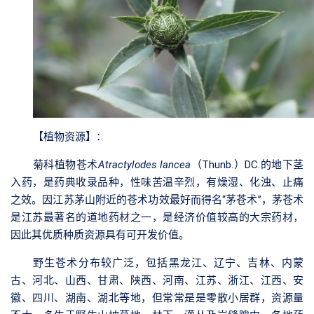
【植物资源】
：
菊科植物苍术
Atractylodes lancea
（Thunb.）DC.的地下茎
入药，是药典收录品种，性味苦温辛烈，有燥湿、化浊、止痛
之效。因江苏茅山附近的苍术功效最好而得名“茅苍术”，茅苍术
是江苏最著名的道地药材之一，是经济价值较高的大宗药材，
因此其优质种质资源具有可开发价值。
野生苍术分布较广泛，包括黑龙江、辽宁、吉林、内蒙
古、河北、山西、甘肃、陕西、河南、江苏、浙江、江西、安
徽、四川、湖南、湖北等地，但常常是是零散小居群，资源量