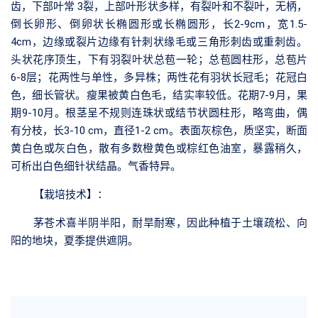
齿，下部叶常 3裂，上部叶形状多样，有裂叶和不裂叶，无柄，
倒长卵形、倒卵状长椭圆形或长椭圆形，长2-9cm，宽1.5-
4cm，边缘或裂片边缘有针刺状缘毛或三角形刺齿或重刺齿。
头状花序顶生，下有羽裂叶状总苞一轮；总苞圆柱形，总苞片
6-8层；花两性与单性，多异株；两性花有羽状长冠毛；花冠白
色，细长管状。瘦果被黄白色毛，结实率较低。花期7-9月，果
期9-10月。根茎呈不规则连珠状或结节状圆柱形，略弯曲，偶
有分枝，长3-10 cm，直径1-2 cm。表面灰棕色，质坚实，断面
黄白色或灰白色，散有多数橙黄色或棕红色油室，暴露稍久，
可析出白色细针状结晶。气香特异。
【栽培技术】
：
茅苍术喜半阴半阳，耐旱耐寒，因此种植于土壤疏松、向
阳的地块，夏季提供遮阴。