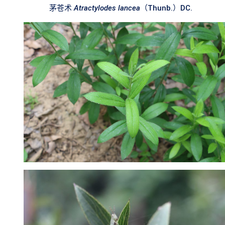
茅苍术
Atractylodes lancea
（
Thunb.
）
DC.