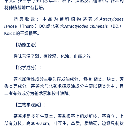
不大。多生于野生山坡草地、林下、灌丛及岩缝隙中。各地药
材种植基地广有栽培。
药典收录：本品为菊科植物茅苍术
Atractylodes
lancea
（Thunb.）DC.或北苍术
Atractylodes chinensis
（DC.）
Koidz.的干燥根茎。
【功能主治】：
性味苦温辛烈，有燥湿、化浊、止痛之效。
【化学成分】
：
苍术属活性成分主要为挥发油成分，包括: 萜类、炔类、芳
香类等成分。茅苍术与北苍术挥发油成分主要以萜类为主，且
二者有效成分为苍术素和桉叶油醇。
【生物学观察】
：
茅苍术是多年生草本，春季根茎上萌发新枝，茎直立，上
部有分枝，高30-60 cm。叶互生，革质，质地硬，边缘具刺状